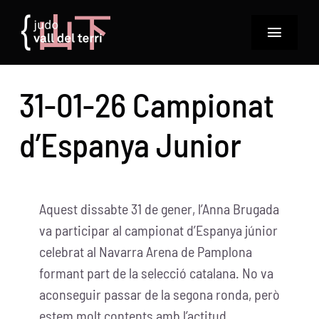
Skip
to
Toggle
content
Navigat
El club
31-01-26 Campionat
Disciplines
d’Espanya Junior
Horaris i quotes
Judo a les escoles
Aquest dissabte 31 de gener, l’Anna Brugada
va participar al campionat d’Espanya júnior
Notícies
celebrat al Navarra Arena de Pamplona
formant part de la selecció catalana. No va
Calendaris
aconseguir passar de la segona ronda, però
estem molt contents amb l’actitud