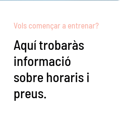
Vols comen
ç
ar a entrenar?
Aquí trobaràs
informació
sobre horaris i
preus.